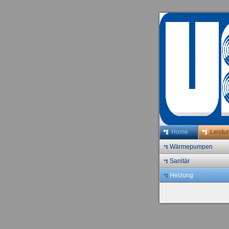
Home
Leistu
Wärmepumpen
Sanitär
Heizung